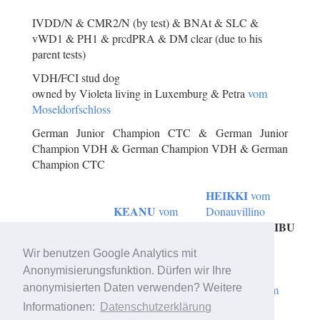
IVDD/N & CMR2/N (by test) & BNAt & SLC &
vWD1 & PH1 & prcdPRA & DM clear (due to his
parent tests)
VDH/FCI stud dog
owned by Violeta living in Luxemburg & Petra
vom
Moseldorfschloss
German Junior Champion CTC & German Junior
Champion VDH & German Champion VDH & German
Champion CTC
HEIKKI
vom
KEANU
vom
Donauvillino
MALIBU
Donauvillino
Mi-Toi`s
FILOMENO
SUNRISE
vom
Wir benutzen Google Analytics mit
BONY
Donauvillino
Fuzzy
Anonymisierungsfunktion. Dürfen wir Ihre
ZELENIA
vom
Hearts
ROXANA
anonymisierten Daten verwenden? Weitere
Donauvillino
vom
Donauvillino
Informationen:
Datenschutzerklärung