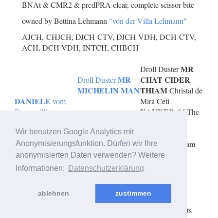
BNAt & CMR2 & prcdPRA clear, complete scissor bite
owned by Bettina Lehmann
"von der Villa Lehmann"
AJCH, CHJCH, DJCH CTV, DJCH VDH, DCH CTV,
ACH, DCH VDH, INTCH, CHBCH
MR
Droll Duster
MR
CHAT CIDER
Droll Duster
MICHELIN MAN
THIAM
Christal de
DANIELE
vom
Mira Ceti
XANDER
Donauvillino
Of The
Jespersen‘s
Swift Cotton
Maxime Luna
UNIK
Wir benutzen Google Analytics mit
of the
Emperor`s Dream
Anonymisierungsfunktion. Dürfen wir Ihre
anonymisierten Daten verwenden? Weitere
Informationen:
Datenschutzerklärung
ablehnen
zustimmen
© 2006 - 2026 created & supported by
OBDesign - Oliver
Brinker
- Copyright 2006 - 2026 - Anne Vischer - All rights