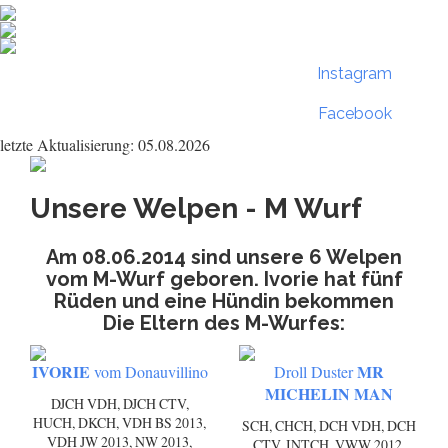
Instagram
Facebook
letzte Aktualisierung: 05.08.2026
Unsere Welpen - M Wurf
Am 08.06.2014 sind unsere 6 Welpen
vom M-Wurf geboren. Ivorie hat fünf
Rüden und eine Hündin bekommen
Die Eltern des M-Wurfes:
IVORIE
MR
vom Donauvillino
Droll Duster
MICHELIN MAN
DJCH VDH, DJCH CTV,
HUCH, DKCH, VDH BS 2013,
SCH, CHCH, DCH VDH, DCH
VDH JW 2013, NW 2013,
CTV, INTCH, VWW 2012,