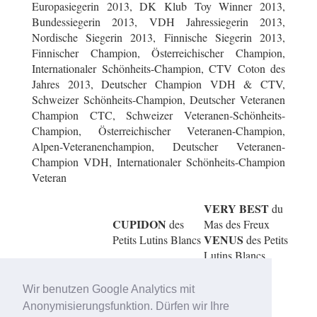
Europasiegerin 2013, DK Klub Toy Winner 2013,
Bundessiegerin 2013, VDH Jahressiegerin 2013,
Nordische Siegerin 2013, Finnische Siegerin 2013,
Finnischer Champion, Österreichischer Champion,
Internationaler Schönheits-Champion, CTV Coton des
Jahres 2013, Deutscher Champion VDH & CTV,
Schweizer Schönheits-Champion, Deutscher Veteranen
Champion CTC, Schweizer Veteranen-Schönheits-
Champion, Österreichischer Veteranen-Champion,
Alpen-Veteranenchampion, Deutscher Veteranen-
Champion VDH, Internationaler Schönheits-Champion
Veteran
VERY BEST
du
CUPIDON
des
Mas des Freux
VENUS
Petits Lutins Blancs
des Petits
Lutins Blancs
IVORIE
vom
Bar-Ken`s
Donauvillino
COWBOY
Wir benutzen Google Analytics mit
HALILI
Cotonbrie
TANGO
Anonymisierungsfunktion. Dürfen wir Ihre
KABISA